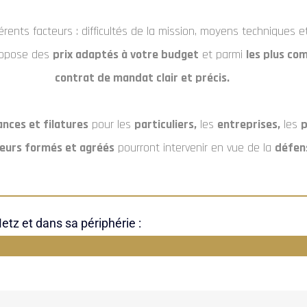
férents facteurs : difficultés de la mission, moyens techniques
propose des
prix adaptés à votre budget
et parmi
les plus com
contrat de mandat clair et précis.
ances et filatures
pour les
particuliers,
les
entreprises,
les
p
eurs formés et agréés
pourront intervenir en vue de la
défens
tz et dans sa périphérie :