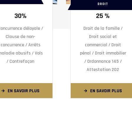
DROIT
30%
25 %
oncurrence déloyale /
Droit de la famille /
Clause de non-
Droit social et
concurrence / Arrêts
commercial / Droit
maladie abusifs / Vols
pénal / Droit immobilier
/ Contrefaçon
/ Ordonnance 145 /
Attestation 202
EN SAVOIR PLUS
EN SAVOIR PLUS