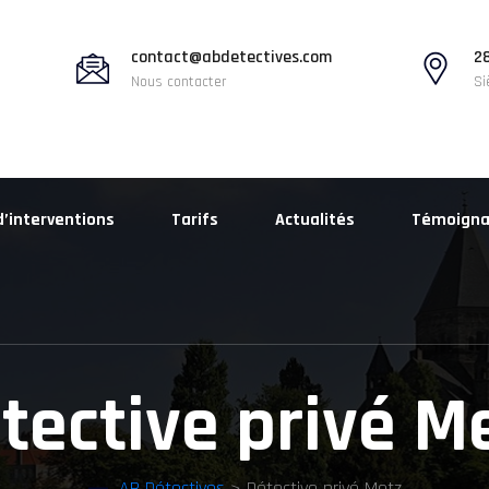
contact@abdetectives.com
28
Nous contacter
Si
d’interventions
Tarifs
Actualités
Témoign
tective privé M
AB Détectives
> Détective privé Metz