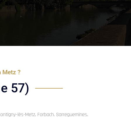
à Metz ?
le 57)
 Montigny-lès-Metz, Forbach, Sarreguemines,