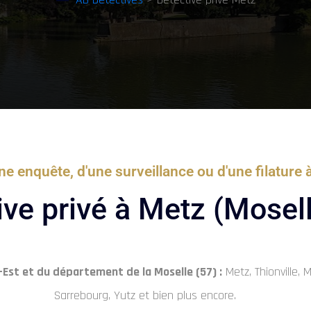
ne enquête, d'une surveillance ou d'une filature 
ive privé à Metz (Mosel
-Est et du département de la Moselle (57) :
Metz, Thionville,
Sarrebourg, Yutz et bien plus encore.