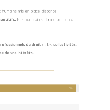
 et humains mis en place, distance…
pétitifs.
Nos honoraires donneront lieu à
rofessionnels du droit
et les
collectivités.
e de vos intérêts.
99%