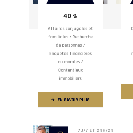
40 %
Affaires conjugales et
C
familiales / Recherche
de personnes /
Enquêtes financières
ou morales /
Contentieux
immobiliers
EN SAVOIR PLUS
7J/7 ET 24H/24