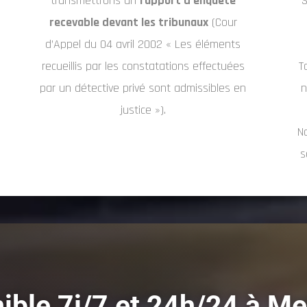
transmettrons un
rapport d’enquête
S
recevable devant les tribunaux
(Cour
d’Appel du 04 avril 2002 « Les éléments
recueillis par les constatations effectuées
T
par un détective privé sont admissibles en
n
justice »).
N
s
ible 7j/7 et 24h/24 à Me