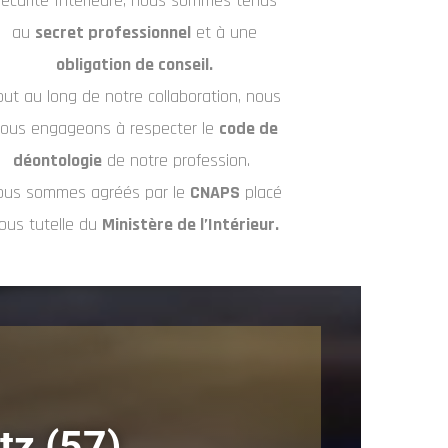
écurité Intérieure, nous sommes tenus
au
secret professionnel
et à une
obligation de conseil.
out au long de notre collaboration, nous
ous engageons à respecter le
code de
déontologie
de notre profession.
ous sommes agréés par le
CNAPS
placé
ous tutelle du
Ministère de l’Intérieur.
tz
(57)